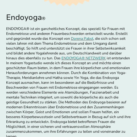
Endoyoga
®
ENDOYOGA
®
ist ein ganzheitliches Konzept, das speziell für Frauen mit
Endometriose und anderen Frauenbeschwerden entwickelt wurde. Erstellt
und gegründet wurde das Konzept von
Dorena Pabst
, die sich schon seit
vielen Jahren mit dem Thema Endometriose und dem Umgang damit
beschäftigt. So hilft und unterstützt sie Frauen in ihrer Selbstwirksamkeit
und bildet andere Yogalehrende aus, um Deutschlandweit und darüber
hinaus dies ebenfalls zu tun. Das
ENDOYOGA
®
NETZWERK
ist entstanden
In meinem Yogastudio wende ich dieses Konzept an und möchte einen
geschützten Raum bieten, in dem Frauen ihre körperlichen und emotionalen
Herausforderungen annehmen können. Durch die Kombination von Yoga-
Therapie, Meridianlehre und Hatha sowie Yin Yoga, die das Endoyoga
Konzept ausmachen, kann im besonderen auf die Bedürfnisse und
Beschwerden von Frauen mit Endometriose eingegangen werden. Es
werden verschiedene Elemente wie Atemübungen, Faszienarbeit und
mentale Techniken integriert, um sowohl die körperliche als auch die
geistige Gesundheit zu stärken. Die Methoden des Endoyoga basieren auf
modernen Erkenntnissen über Endometriose und den Zusammenhängen
zwischen Körper, Geist und Emotionen und sollen Frauen helfen, ein
besseres Körperbewusstsein und Selbstvertrauen in Bezug auf sich und ihre
Erkrankung zu entwickeln. Endoyoga bietet betroffenen Frauen die
Möglichkeit, in einer sicheren und vertrauensvollen Atmosphäre
zusammenzukommen, um ihre Erfahrungen zu teilen und voneinander zu
lernen.