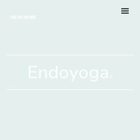
Caro Yoga and More
Endoyoga
®